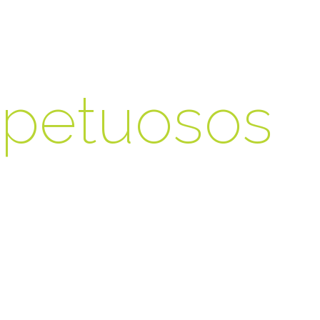
pacios
spetuosos
 compromiso con
o ambiente se
en cada proyecto
izamos.
mos para