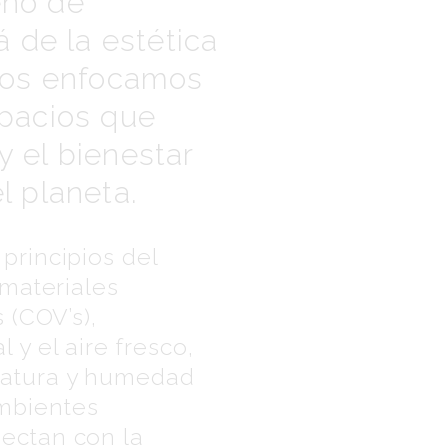
eño de
á de la estética
 Nos enfocamos
spacios que
 el bienestar
l planeta.
principios del
 materiales
 (COV’s),
 y el aire fresco,
ratura y humedad
mbientes
ectan con la