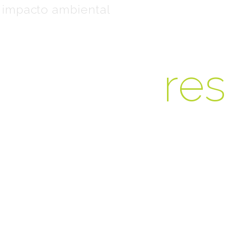
l impacto ambiental
Es
re
Nuestro
el medi
refleja 
que real
Trabaja