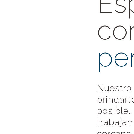
Es
co
pe
Nuestro
brindart
posible.
trabaja
cercana 