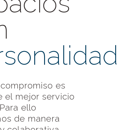
pacios
n
rsonalidad
 compromiso es
e el mejor servicio
 Para ello
mos de manera
y colaborativa