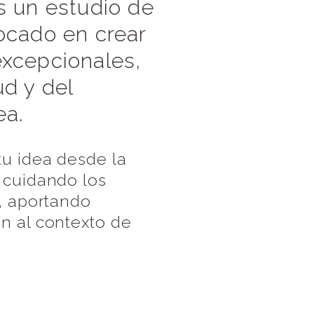
s un estudio de
focado en crear
excepcionales,
ud y del
ea.
tu idea desde la
 cuidando los
s, aportando
ón al contexto de