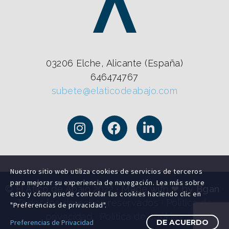
03206 Elche, Alicante (España)
646474767
subete@elaticodeabajo.com
Nuestro sitio web utiliza cookies de servicios de terceros
para mejorar su experiencia de navegación. Lea más sobre
© El Ático de Abajo 2022 · Made with ❤ by
Bgan
·
esto y cómo puede controlar las cookies haciendo clic en
Todos los derechos reservados ·
Política de
"Preferencias de privacidad".
privacidad
·
Política de cookies
Preferencias de Privacidad
DE ACUERDO